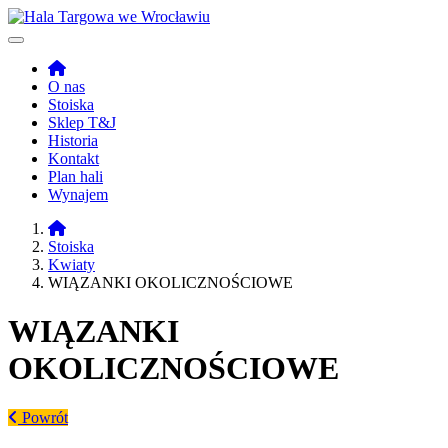
O nas
Stoiska
Sklep T&J
Historia
Kontakt
Plan hali
Wynajem
Stoiska
Kwiaty
WIĄZANKI OKOLICZNOŚCIOWE
WIĄZANKI
OKOLICZNOŚCIOWE
Powrót