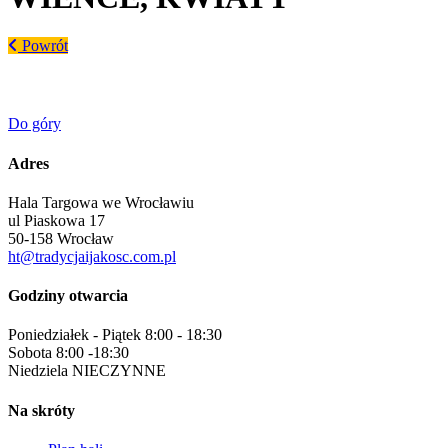
Powrót
Do góry
Adres
Hala Targowa we Wrocławiu
ul Piaskowa 17
50-158 Wrocław
ht@tradycjaijakosc.com.pl
Godziny
otwarcia
Poniedziałek - Piątek 8:00 - 18:30
Sobota 8:00 -18:30
Niedziela NIECZYNNE
Na skróty