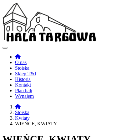
O nas
Stoiska
Sklep T&J
Historia
Kontakt
Plan hali
Wynajem
Stoiska
Kwiaty
WIEŃCE, KWIATY
WIEŃCE, KWIATY